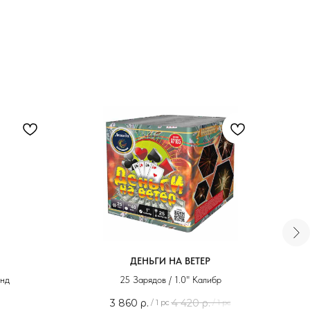
+7 (495) 795-50-50
ежедневно с 10:00 до 20:00
ДЕНЬГИ НА ВЕТЕР
унд
25 Зарядов / 1.0" Калибр
Адрес офиса:
3 860
р.
4 420
р.
/
1 pc
/
1 pc
г. Москва, ул. Тимирязевская, д. 2/3