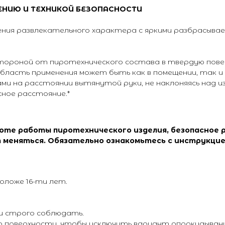
ЕНИЮ И ТЕХНИКОЙ БЕЗОПАСНОСТИ
ния развлекательного характера с яркими разбрасывае
стороной от пиротехнического состава в твердую пове
область применения может быть как в помещении, так и 
ами на расстоянии вытянутой руки, не наклоняясь над и
ное расстояние.*
соте работы пиротехнического изделия, безопасное 
 меняться. Обязательно ознакомьтесь с инструкцие
оложе 16-ти лет.
 и строго соблюдать.
но поверхности, чтобы исключить вариант опрокидывани