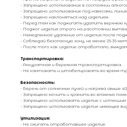
- Запрещено использование в состоянии алкого
- Запрещено использование под навесами, линия
- Запрещено наклоняться над изделием.
- Перед тем как поджигать удалить верхнюю к
- Поджог изделия строго на расстоянии вытян
- Немедленное удаление от изделия после подж
- Соблюдай безопасную зону, не менее 25-35 ме
- После того как изделие отработало, выждат
Транспортировка:
- Аккуратная и бережная транспортировка.
- Не кантовать и штабелировать во время т
Безопасность:
- Беречь от солнечных лучей и нагрева свыше 40*
- Запрещено мочить и хранить во влажных поме
- Запрещено использовать изделие с истекшим
- Запрещено использовать изделие имеющее ви
Утилизация:
- Не сжигать отработавшее изделие.