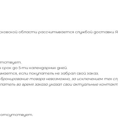
осковской области рассчитывается службой доставки 
сутствует.
срок до 5-ти календарных дней.
мается, если покупатель не забрал свой заказ.
, бронирование товара невозможно, за исключением тех сл
упатель во время заказа указал свои актуальные контак
– отсутствует.