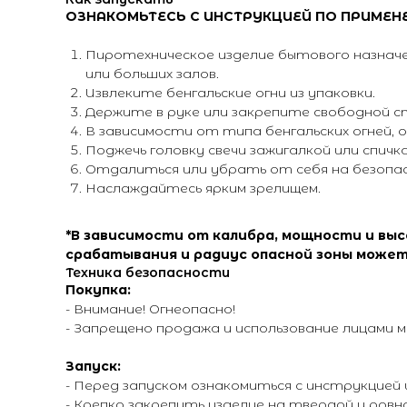
ОЗНАКОМЬТЕСЬ С ИНСТРУКЦИЕЙ ПО ПРИМЕН
Пиротехническое изделие бытового назначе
или больших залов.
Извлеките бенгальские огни из упаковки.
Держите в руке или закрепите свободной 
В зависимости от типа бенгальских огней, 
Поджечь головку свечи зажигалкой или спичк
Отдалиться или убрать от себя на безопас
Наслаждайтесь ярким зрелищем.
*В зависимости от калибра, мощности и вы
срабатывания и радиус опасной зоны может
Техника безопасности
Покупка:
- Внимание! Огнеопасно!
- Запрещено продажа и использование лицами м
Запуск:
- Перед запуском ознакомиться с инструкцией
- Крепко закрепить изделие на твердой и ров