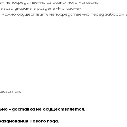
н непосредственно из розничного магазина.
воза указаны в разделе «Магазины».
ту можно осуществить непосредственно перед забором В
квизитам.
льно – доставка не осуществляется.
разднования Нового года.