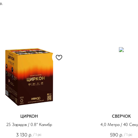
в.
зделы
люты
ские свечи
стивальные шары
еты
нтаны
ЦИРКОН
СВЕРЧОК
тарды
25 Зарядов / 0.8" Калибр
4,0 Метра / 40 Сек
йерверки
3 130
р.
590
р.
/
1 pc
/
1 pc
гальские огни