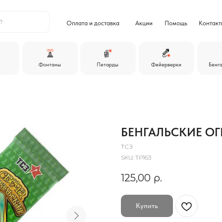
+7
Оплата и доставка
Акции
Помощь
Контакты
ежедневно
Фонтаны
Петарды
Фейерверки
Бенгальские огни
БЕНГАЛЬСКИЕ ОГ
ТСЗ
SKU:
ТР163
125,00
р.
Купить