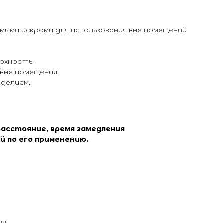
мыми искрами для использования вне помещений
рхность.
вне помещения.
зделием.
расстояние, время замедления
й по его применению.
я.