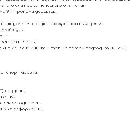
льного или наркотического опьянения.
ми ЭП, кронами деревьев.
рышку, отвечающую за сохранность изделия.
утой руки.
ога.
тров от изделия.
ь не менее 15 минут и только потом подходить к нему.
ранспортировки.
(градусов).
щениях.
 сроком годности.
димые деформации.