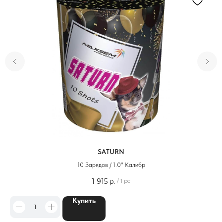
SATURN
10 Зарядов / 1.0" Калибр
1 915
р.
/
1 pc
Купить