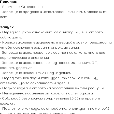
Покупка:
- Внимание! Огнеопасно!
+7 (495) 795-50-50
- Запрещено продажа и использование лицами моложе 16-ти
ежедневно с 10:00 до 20:00
лет.
Запуск:
Адрес офиса:
- Перед запуском ознакомиться с инструкцией и строго
соблюдать.
г. Москва, ул. Тимирязевская, д. 2/3
- Крепко закрепить изделие на твердой и ровно поверхности,
чтобы исключить вариант опрокидывания.
- Запрещено использование в состоянии алкогольного или
наркотического опьянения.
- Запрещено использование под навесами, линиями ЭП,
кронами деревьев.
- Запрещено наклоняться над изделием.
О магазине
Покупателям
- Перед тем как поджигать удалить верхнюю крышку,
О компании
Каталог
отвечающую за сохранность изделия.
Контакты
Каталог эффектов
- Поджог изделия строго на расстоянии вытянутой руки.
- Немедленное удаление от изделия после поджога.
Поставщики
Оплата и доставка
- Соблюдай безопасную зону, не менее 25-35 метров от
Новости
Возврат и обмен
изделия.
Виды салютов
- После того как изделие отработало, выждать не менее 15
Оставить отзыв
минут и только потом подходить к нему.