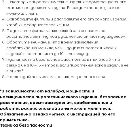
Некоторые пиротехнические изделия формата цветного
огня можно держать в руках. В каждом товаре указано
можно или нет.
Освободите фитиль и расправьте его от самого изделия,
чтобы не соприкасалось с ним.
Подожгите фитиль зажигалкой или спичками на
расстоянии вытянутой руки, не наклоняясь над изделием.
Обратите внимание, что время замедления
срабатывания меньше, чем у других пиротехнических
изделий и составляет до 10 – ти секунд.
Удалитесь на безопасное расстояние в течении 5 - ти
секунд и на 10 – 15 метров, если пиротехническое изделие не
в руках.*
Наслаждайтесь ярким зрелищем цветного огня.
*В зависимости от калибра, мощности и
насыщенности пиротехнического изделия, безопасное
расстояние, время замедления, срабатывания и
работы, радиус опасной зоны может меняться.
Обязательно ознакомьтесь с инструкцией по его
применению.
Техника безопасности