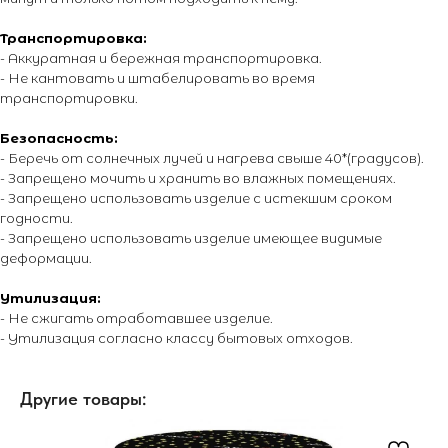
Энциклопедия от А до Я
Транспортировка:
- Аккуратная и бережная транспортировка.
- Не кантовать и штабелировать во время
© 2014 - 2026 PIROMANIAC.COM | Интернет-магазин
транспортировки.
пиротехники. Продажа пиротехнической продукции осуществляется
только лицам достигшим 16 лет! Обращаем Ваше внимание на то,
Безопасность:
что вся информация, размещенная на настоящем интернет-сайте,
носит исключительно информационный характер и ни при каких
- Беречь от солнечных лучей и нагрева свыше 40*(градусов).
условиях не являются публичной офертой, определяемой
- Запрещено мочить и хранить во влажных помещениях.
положениями Статьи 437 Гражданского кодекса Российской
- Запрещено использовать изделие с истекшим сроком
Федерации. Для получения точной информации о стоимости
товаров и услуг, пожалуйста, обращайтесь к менеджерам
годности.
компании. Подробнее на отдельной
странице.
- Запрещено использовать изделие имеющее видимые
деформации.
Утилизация:
- Не сжигать отработавшее изделие.
- Утилизация согласно классу бытовых отходов.
Другие товары: