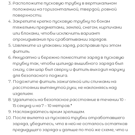
Расположите пусковую трубку в вертикальном
положении на горизонтальной, твердой, ровной
поверхности.
Закрепите крепко пусковую трубку по бокам
тяжелыми предметами, землей, снегом, кирпичами
или блоками, чтобы исключить вариант
опрокидывания при срабатывании зарядов.
Извлеките из упаковки заряд, расправив при этом
фитиль.
Аккуратно и бережно поместите заряд в пусковую
трубку так, чтобы цилиндр вышибного заряда был
снизу, сам шар был сверху и фитиль выходил наружу
для безопасного поджига.
Подожгите фитиль зажигалкой или спичками на
расстоянии вытянутой руки, не наклоняясь над
изделием.
Удалитесь на безопасное расстояние в течении 10 -
15 секунд и на 7 – 10 метров.*
Наслаждайтесь ярким зрелищем.
После вылета из пусковой трубки отработавшего
заряда, убедитесь, что в ней не осталось остатков
предыдущего заряда и дальше по той же схеме, что и