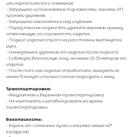
или наркотического опьянения.
Новости
Возврат и обмен
- Запрещено использование под навесами, линиями ЭП,
Виды салютов
кронами деревьев.
Оставить отзыв
- Запрещено наклоняться над изделием.
Энциклопедия от А до Я
- Перед тем как поджигать удалить верхнюю крышку,
отвечающую за сохранность изделия.
- Поджог изделия строго на расстоянии вытянутой
руки.
© 2014 - 2026 PIROMANIAC.COM | Интернет-магазин
- Немедленное удаление от изделия после поджога.
пиротехники. Продажа пиротехнической продукции осуществляется
только лицам достигшим 16 лет! Обращаем Ваше внимание на то,
- Соблюдай безопасную зону, не менее 25-35 метров от
что вся информация, размещенная на настоящем интернет-сайте,
изделия.
носит исключительно информационный характер и ни при каких
- После того как изделие отработало, выждать не
условиях не являются публичной офертой, определяемой
положениями Статьи 437 Гражданского кодекса Российской
менее 15 минут и только потом подходить к нему.
Федерации. Для получения точной информации о стоимости
товаров и услуг, пожалуйста, обращайтесь к менеджерам
Транспортировка:
компании. Подробнее на отдельной
странице.
- Аккуратная и бережная транспортировка.
- Не кантовать и штабелировать во время
транспортировки.
Безопасность:
- Беречь от солнечных лучей и нагрева свыше 40*
(градусов).