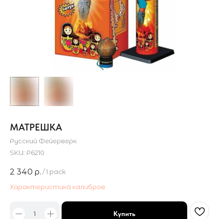
МАТРЕШКА
Русский Фейерверк
SKU:
Р6210
2 340
р.
/
1 pack
Характеристика калибров
Купить