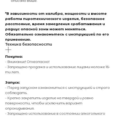
описано выше.
*В зависимости от калибра, мощности и высоте
работы пиротехнического изделия, безопасное
расстояние, время замедления срабатывания и
+7 (495) 795-50-50
радиус опасной зоны может меняться.
ежедневно с 10:00 до 20:00
Обязательно ознакомьтесь с инструкцией по его
применению.
Техника безопасности
Адрес офиса:
г. Москва, ул. Тимирязевская, д. 2/3
Покупка:
- Внимание! Огнеопасно!
- Запрещено продажа и использование лицами моложе 16-
ти лет.
Запуск:
- Перед запуском ознакомиться с инструкцией и строго
О магазине
Покупателям
соблюдать.
- Крепко закрепить изделие на твердой и ровно
О компании
Каталог
поверхности, чтобы исключить вариант
Контакты
Каталог эффектов
опрокидывания.
Поставщики
Оплата и доставка
- Запрещено использование в состоянии алкогольного