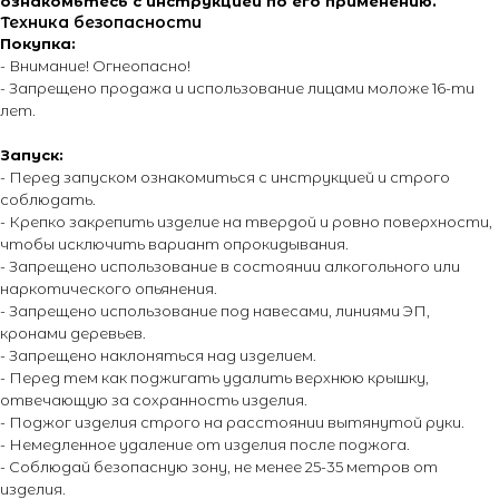
ознакомьтесь с инструкцией по его применению.
Техника безопасности
Контакты
Каталог эффектов
Покупка:
Поставщики
Оплата и доставка
- Внимание! Огнеопасно!
Новости
Возврат и обмен
- Запрещено продажа и использование лицами моложе 16-ти
лет.
Виды салютов
Оставить отзыв
Запуск:
Энциклопедия от А до Я
- Перед запуском ознакомиться с инструкцией и строго
соблюдать.
- Крепко закрепить изделие на твердой и ровно поверхности,
чтобы исключить вариант опрокидывания.
© 2014 - 2026 PIROMANIAC.COM | Интернет-магазин
- Запрещено использование в состоянии алкогольного или
пиротехники. Продажа пиротехнической продукции осуществляется
только лицам достигшим 16 лет! Обращаем Ваше внимание на то,
наркотического опьянения.
что вся информация, размещенная на настоящем интернет-сайте,
- Запрещено использование под навесами, линиями ЭП,
носит исключительно информационный характер и ни при каких
кронами деревьев.
условиях не являются публичной офертой, определяемой
положениями Статьи 437 Гражданского кодекса Российской
- Запрещено наклоняться над изделием.
Федерации. Для получения точной информации о стоимости
- Перед тем как поджигать удалить верхнюю крышку,
товаров и услуг, пожалуйста, обращайтесь к менеджерам
отвечающую за сохранность изделия.
компании. Подробнее на отдельной
странице.
- Поджог изделия строго на расстоянии вытянутой руки.
- Немедленное удаление от изделия после поджога.
- Соблюдай безопасную зону, не менее 25-35 метров от
изделия.