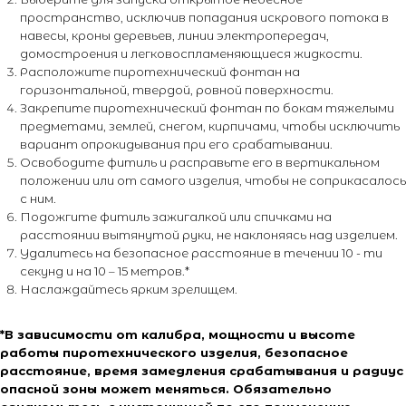
пространство, исключив попадания искрового потока в
навесы, кроны деревьев, линии электропередач,
домостроения и легковоспламеняющиеся жидкости.
Расположите пиротехнический фонтан на
горизонтальной, твердой, ровной поверхности.
Закрепите пиротехнический фонтан по бокам тяжелыми
предметами, землей, снегом, кирпичами, чтобы исключить
вариант опрокидывания при его срабатывании.
+7 (495) 795-50-50
Освободите фитиль и расправьте его в вертикальном
ежедневно с 10:00 до 20:00
положении или от самого изделия, чтобы не соприкасалось
с ним.
Подожгите фитиль зажигалкой или спичками на
Адрес офиса:
расстоянии вытянутой руки, не наклоняясь над изделием.
г. Москва, ул. Тимирязевская, д. 2/3
Удалитесь на безопасное расстояние в течении 10 - ти
секунд и на 10 – 15 метров.*
Наслаждайтесь ярким зрелищем.
*В зависимости от калибра, мощности и высоте
работы пиротехнического изделия, безопасное
расстояние, время замедления срабатывания и радиус
О магазине
Покупателям
опасной зоны может меняться. Обязательно
О компании
Каталог