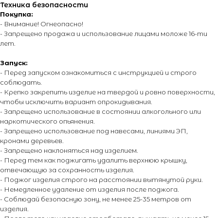
Адрес офиса:
Техника безопасности
Покупка:
г. Москва, ул. Тимирязевская, д. 2/3
- Внимание! Огнеопасно!
- Запрещено продажа и использование лицами моложе 16-ти
лет.
Запуск:
- Перед запуском ознакомиться с инструкцией и строго
соблюдать.
О магазине
Покупателям
- Крепко закрепить изделие на твердой и ровно поверхности,
О компании
Каталог
чтобы исключить вариант опрокидывания.
- Запрещено использование в состоянии алкогольного или
Контакты
Каталог эффектов
наркотического опьянения.
Поставщики
Оплата и доставка
- Запрещено использование под навесами, линиями ЭП,
Новости
Возврат и обмен
кронами деревьев.
Виды салютов
- Запрещено наклоняться над изделием.
- Перед тем как поджигать удалить верхнюю крышку,
Оставить отзыв
отвечающую за сохранность изделия.
Энциклопедия от А до Я
- Поджог изделия строго на расстоянии вытянутой руки.
- Немедленное удаление от изделия после поджога.
- Соблюдай безопасную зону, не менее 25-35 метров от
изделия.
© 2014 - 2026 PIROMANIAC.COM | Интернет-магазин
пиротехники. Продажа пиротехнической продукции осуществляется