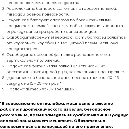
легковоспламеняющиеся жидкости.
Расположите батарею салютов на горизонтальной,
твердой, ровной поверхности.
Закрепите батарею салютов по бокам тяжелыми
предметами, землей, снегом, чтобы исключить вариант
опрокидывания при срабатывании зарядов.
Освободите(срежьте) верхнюю часть батареи салютов
от картонной коробки или защитной пленки, если она
присутствует.
Освободите основной фитиль и расправьте его в
вертикальном положении.
Подожгите фитиль зажигалкой или спичками на
расстоянии вытянутой руки, не наклоняясь над изделием.
Удалитесь на безопасное расстояние в течении 10 - 15
секунд и на 15 – 20 метров.*
Наслаждайтесь ярким зрелищем.
*В зависимости от калибра, мощности и высоте
+7 (495) 795-50-50
работы пиротехнического изделия, безопасное
расстояние, время замедления срабатывания и радиус
ежедневно с 10:00 до 20:00
опасной зоны может меняться. Обязательно
ознакомьтесь с инструкцией по его применению.