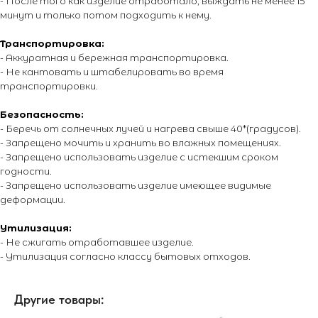
- После того как изделие отработало, выждать не менее 15
только лицам достигшим 16 лет! Обращаем Ваше внимание на то,
минут и только потом подходить к нему.
что вся информация, размещенная на настоящем интернет-сайте,
носит исключительно информационный характер и ни при каких
условиях не являются публичной офертой, определяемой
Транспортировка:
положениями Статьи 437 Гражданского кодекса Российской
- Аккуратная и бережная транспортировка.
Федерации. Для получения точной информации о стоимости
- Не кантовать и штабелировать во время
товаров и услуг, пожалуйста, обращайтесь к менеджерам
компании. Подробнее на отдельной
странице.
транспортировки.
Безопасность:
- Беречь от солнечных лучей и нагрева свыше 40*(градусов).
- Запрещено мочить и хранить во влажных помещениях.
- Запрещено использовать изделие с истекшим сроком
годности.
- Запрещено использовать изделие имеющее видимые
деформации.
Утилизация:
- Не сжигать отработавшее изделие.
- Утилизация согласно классу бытовых отходов.
Другие товары: