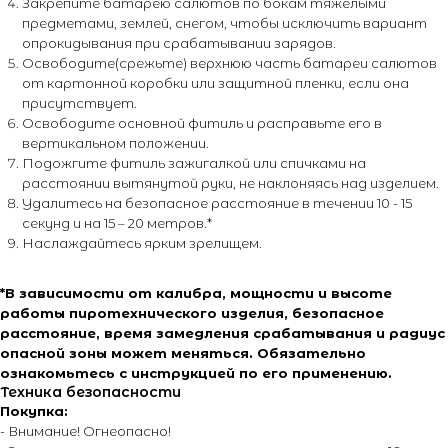
Закрепите батарею салютов по бокам тяжелыми
предметами, землей, снегом, чтобы исключить вариант
опрокидывания при срабатывании зарядов.
Освободите(срежьте) верхнюю часть батареи салютов
от картонной коробки или защитной пленки, если она
присутствует.
Освободите основной фитиль и расправьте его в
вертикальном положении.
Подожгите фитиль зажигалкой или спичками на
расстоянии вытянутой руки, не наклоняясь над изделием.
Удалитесь на безопасное расстояние в течении 10 - 15
секунд и на 15 – 20 метров.*
Наслаждайтесь ярким зрелищем.
*В зависимости от калибра, мощности и высоте
работы пиротехнического изделия, безопасное
+7 (495) 795-50-50
расстояние, время замедления срабатывания и радиус
опасной зоны может меняться. Обязательно
ежедневно с 10:00 до 20:00
ознакомьтесь с инструкцией по его применению.
Техника безопасности
Адрес офиса:
Покупка:
- Внимание! Огнеопасно!
г. Москва, ул. Тимирязевская, д. 2/3