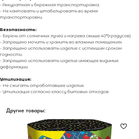
условиях не являются публичной офертой, определяемой
- Аккуратная и бережная транспортировка.
положениями Статьи 437 Гражданского кодекса Российской
- Не кантовать и штабелировать во время
Федерации. Для получения точной информации о стоимости
товаров и услуг, пожалуйста, обращайтесь к менеджерам
транспортировки.
компании. Подробнее на отдельной
странице.
Безопасность:
- Беречь от солнечных лучей и нагрева свыше 40*(градусов).
- Запрещено мочить и хранить во влажных помещениях.
- Запрещено использовать изделие с истекшим сроком
годности.
- Запрещено использовать изделие имеющее видимые
деформации.
Утилизация:
- Не сжигать отработавшее изделие.
- Утилизация согласно классу бытовых отходов.
Другие товары: