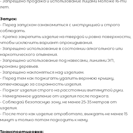
- Запрещено продажа и использование лицами моложе 16-ти
лет.
Запуск:
- Перед запуском ознакомиться с инструкцией и строго
соблюдать.
- Крепко закрепить изделие на твердой и ровно поверхности,
О магазине
Покупателям
чтобы исключить вариант опрокидывания.
О компании
Каталог
- Запрещено использование в состоянии алкогольного или
наркотического опьянения.
Контакты
Каталог эффектов
- Запрещено использование под навесами, линиями ЭП,
Поставщики
Оплата и доставка
кронами деревьев.
Новости
Возврат и обмен
- Запрещено наклоняться над изделием.
Виды салютов
- Перед тем как поджигать удалить верхнюю крышку,
отвечающую за сохранность изделия.
Оставить отзыв
- Поджог изделия строго на расстоянии вытянутой руки.
Энциклопедия от А до Я
- Немедленное удаление от изделия после поджога.
- Соблюдай безопасную зону, не менее 25-35 метров от
изделия.
© 2014 - 2026 PIROMANIAC.COM | Интернет-магазин
- После того как изделие отработало, выждать не менее 15
пиротехники. Продажа пиротехнической продукции осуществляется
минут и только потом подходить к нему.
только лицам достигшим 16 лет! Обращаем Ваше внимание на то,
что вся информация, размещенная на настоящем интернет-сайте,
носит исключительно информационный характер и ни при каких
Транспортировка: