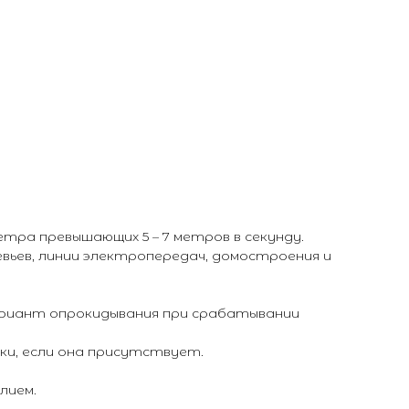
тра превышающих 5 – 7 метров в секунду.
вьев, линии электропередач, домостроения и
ариант опрокидывания при срабатывании
и, если она присутствует.
лием.