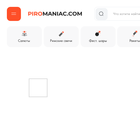
Что хотите найти?
Салюты
Римские свечи
Фест. шары
Ракеты