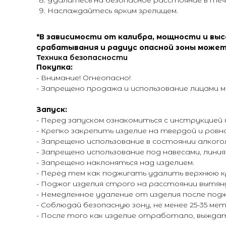
Удалитесь на безопасное расстояние в течении
Наслаждайтесь ярким зрелищем.
*В зависимости от калибра, мощности и вы
срабатывания и радиус опасной зоны может
Техника безопасности
Покупка:
- Внимание! Огнеопасно!
- Запрещено продажа и использование лицами м
Запуск:
- Перед запуском ознакомиться с инструкцией
- Крепко закрепить изделие на твердой и ров
- Запрещено использование в состоянии алкого
- Запрещено использование под навесами, линия
- Запрещено наклоняться над изделием.
- Перед тем как поджигать удалить верхнюю к
- Поджог изделия строго на расстоянии вытян
- Немедленное удаление от изделия после подж
- Соблюдай безопасную зону, не менее 25-35 ме
- После того как изделие отработало, выждат