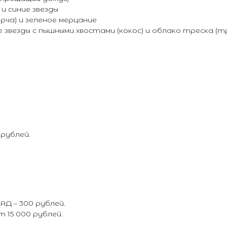
и синие звезды
ча) и зеленое мерцание
ые звезды с пышными хвостами (кокос) и облако треска 
 рублей.
Д – 300 рублей.
15 000 рублей.