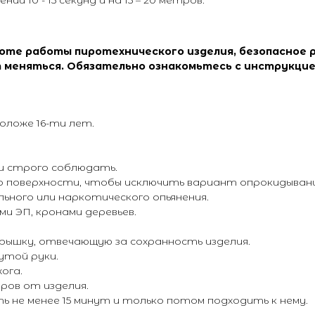
 10 - 15 секунд и на 15 – 20 метров.*
соте работы пиротехнического изделия, безопасное 
 меняться. Обязательно ознакомьтесь с инструкцие
оложе 16-ти лет.
 и строго соблюдать.
но поверхности, чтобы исключить вариант опрокидывани
льного или наркотического опьянения.
ми ЭП, кронами деревьев.
рышку, отвечающую за сохранность изделия.
утой руки.
ога.
тров от изделия.
ь не менее 15 минут и только потом подходить к нему.