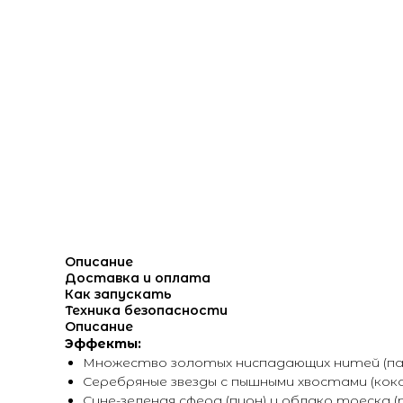
Описание
Доставка и оплата
Как запускать
Техника безопасности
Описание
Эффекты:
Множество золотых ниспадающих нитей (парч
Серебряные звезды с пышными хвостами (кок
Сине-зеленая сфера (пион) и облако треска