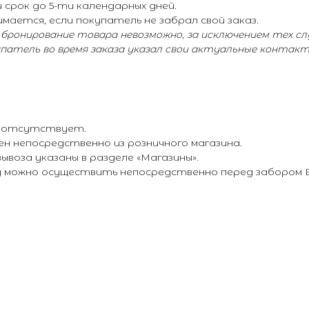
срок до 5-ти календарных дней.
мается, если покупатель не забрал свой заказ.
, бронирование товара невозможно, за исключением тех сл
упатель во время заказа указал свои актуальные контак
– отсутствует.
н непосредственно из розничного магазина.
воза указаны в разделе «Магазины».
ту можно осуществить непосредственно перед забором В