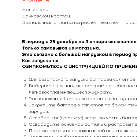
ОПЛАТА
Наличными.
Банковской картой.
Безналичная оплата на расчетный счет по ре
В период с 29 декабря по 3 января включите
Только самовывоз из магазина.
Это связано с большой нагрузкой в период п
Как запускать
ОЗНАКОМЬТЕСЬ С ИНСТРУКЦИЕЙ ПО ПРИМЕН
Для безопасного запуска батарей салютов р
Выберите для запуска открытое небесное п
легковоспламеняющиеся жидкости.
Расположите батарею салютов на горизонт
Закрепите батарею салютов по бокам тяже
зарядов.
Освободите(срежьте) верхнюю часть батар
Освободите основной фитиль и расправьте 
Подожгите фитиль зажигалкой или спичками 