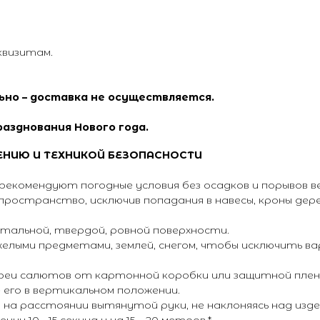
квизитам.
льно – доставка не осуществляется.
разднования Нового года.
ЕНИЮ И ТЕХНИКОЙ БЕЗОПАСНОСТИ
екомендуют погодные условия без осадков и порывов ве
ространство, исключив попадания в навесы, кроны дере
альной, твердой, ровной поверхности.
лыми предметами, землей, снегом, чтобы исключить в
еи салютов от картонной коробки или защитной пленк
его в вертикальном положении.
на расстоянии вытянутой руки, не наклоняясь над изде