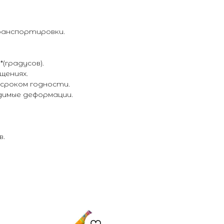
ранспортировки.
(градусов).
щениях.
 сроком годности.
димые деформации.
в.