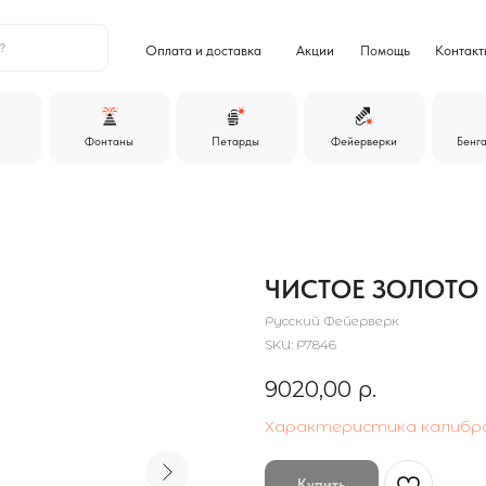
+7
Оплата и доставка
Акции
Помощь
Контакты
ежедневно
Фонтаны
Петарды
Фейерверки
Бенгальские огни
ЧИСТОЕ ЗОЛОТО
Русский Фейерверк
SKU:
Р7846
9020,00
р.
Характеристика калибр
Купить