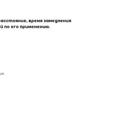
расстояние, время замедления
й по его применению.
я.