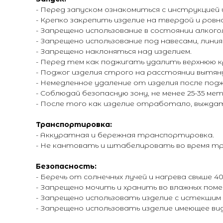
- Перед запуском ознакомиться с инструкцией
- Крепко закрепить изделие на твердой и ров
- Запрещено использование в состоянии алкого
- Запрещено использование под навесами, линия
- Запрещено наклоняться над изделием.
- Перед тем как поджигать удалить верхнюю к
- Поджог изделия строго на расстоянии вытян
- Немедленное удаление от изделия после подж
- Соблюдай безопасную зону, не менее 25-35 ме
- После того как изделие отработало, выждат
Транспортировка:
- Аккуратная и бережная транспортировка.
- Не кантовать и штабелировать во время т
Безопасность:
- Беречь от солнечных лучей и нагрева свыше 40*
- Запрещено мочить и хранить во влажных поме
- Запрещено использовать изделие с истекшим
- Запрещено использовать изделие имеющее ви