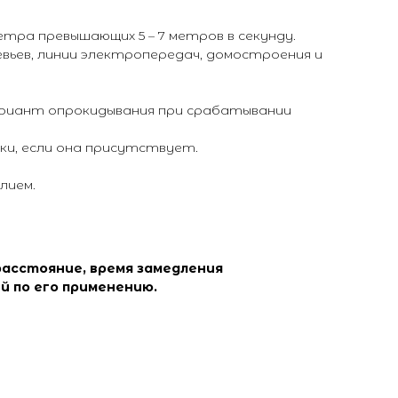
тра превышающих 5 – 7 метров в секунду.
вьев, линии электропередач, домостроения и
ариант опрокидывания при срабатывании
и, если она присутствует.
лием.
расстояние, время замедления
й по его применению.