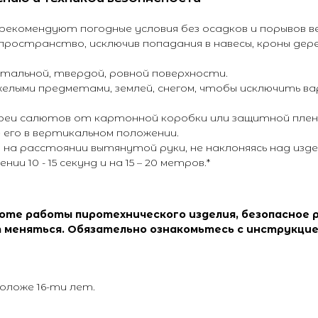
екомендуют погодные условия без осадков и порывов ве
ространство, исключив попадания в навесы, кроны дере
альной, твердой, ровной поверхности.
лыми предметами, землей, снегом, чтобы исключить в
еи салютов от картонной коробки или защитной пленк
его в вертикальном положении.
на расстоянии вытянутой руки, не наклоняясь над изде
 10 - 15 секунд и на 15 – 20 метров.*
соте работы пиротехнического изделия, безопасное 
 меняться. Обязательно ознакомьтесь с инструкцие
оложе 16-ти лет.