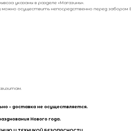
воза указаны в разделе «Магазины».
ту можно осуществить непосредственно перед забором В
квизитам.
льно – доставка не осуществляется.
разднования Нового года.
ЕНИЮ И ТЕХНИКОЙ БЕЗОПАСНОСТИ