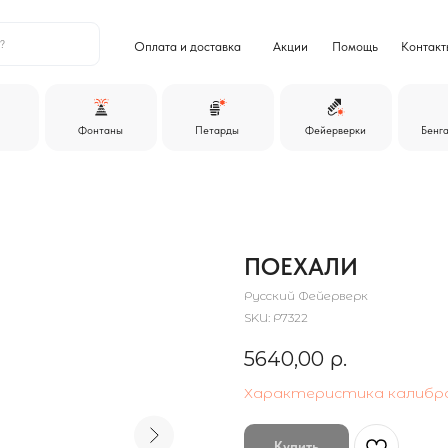
+7
Оплата и доставка
Акции
Помощь
Контакты
ежедневно
Фонтаны
Петарды
Фейерверки
Бенгальские огни
ПОЕХАЛИ
Русский Фейерверк
SKU:
Р7322
5640,00
р.
Характеристика калибр
Купить