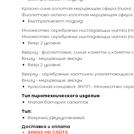
Красно-сине-золотая мерцающая сфера (пион)
Фиолетово-зелено-золотая мерцающая сфера (
Выстреливает подряд:
Множество серебряных ниспадающих нитей (пар
Множество серебряных ниспадающих нитей (па
Веер 2 уровня:
Вверху - фиолетовые, синие кометы и кометы 
Внизу - мерцающие звезды
Веер 2 уровня:
Вверху - серебряные хаотично разлетающиеся з
Внизу - мерцающие звезды
Красочная концовка: ЗАЛП - Множество сере
Тип пиротехнического изделия:
Малая батарея салютов
Тип:
Веерный, Двухуровневый
Доставка и оплата
ЗАКАЗ НА САЙТЕ