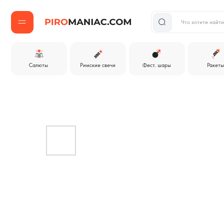
Что хотите найти?
Салюты
Римские свечи
Фест. шары
Ракеты