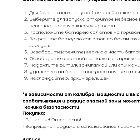
Для безопасного запуска батарей салютов р
Выберите для запуска открытое небесное п
легковоспламеняющиеся жидкости.
Расположите батарею салютов на горизонт
Закрепите батарею салютов по бокам тяже
зарядов.
Освободите(срежьте) верхнюю часть батар
Освободите основной фитиль и расправьте 
Подожгите фитиль зажигалкой или спичками 
Удалитесь на безопасное расстояние в течении
Наслаждайтесь ярким зрелищем.
*В зависимости от калибра, мощности и вы
срабатывания и радиус опасной зоны может
Техника безопасности
Покупка:
- Внимание! Огнеопасно!
- Запрещено продажа и использование лицами м
Запуск: