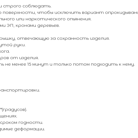
 и строго соблюдать.
но поверхности, чтобы исключить вариант опрокидывани
льного или наркотического опьянения.
ми ЭП, кронами деревьев.
рышку, отвечающую за сохранность изделия.
утой руки.
ога.
тров от изделия.
ь не менее 15 минут и только потом подходить к нему.
ранспортировки.
(градусов).
щениях.
 сроком годности.
димые деформации.