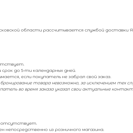
осковской области рассчитывается службой доставки 
сутствует.
срок до 5-ти календарных дней.
мается, если покупатель не забрал свой заказ.
, бронирование товара невозможно, за исключением тех сл
упатель во время заказа указал свои актуальные контак
– отсутствует.
н непосредственно из розничного магазина.