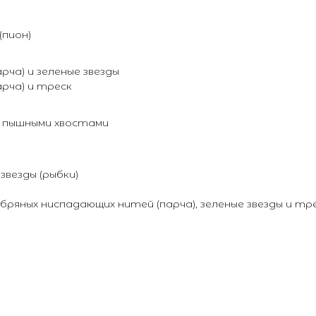
пион)
ча) и зеленые звезды
рча) и треск
с пышными хвостами
везды (рыбки)
бряных ниспадающих нитей (парча), зеленые звезды и тр