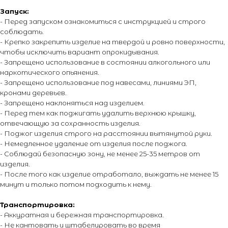
О компании
Каталог
Запуск:
Контакты
Каталог эффектов
- Перед запуском ознакомиться с инструкцией и строго
Поставщики
Оплата и доставка
соблюдать.
Новости
Возврат и обмен
- Крепко закрепить изделие на твердой и ровно поверхности,
Виды салютов
чтобы исключить вариант опрокидывания.
- Запрещено использование в состоянии алкогольного или
Оставить отзыв
наркотического опьянения.
Энциклопедия от А до Я
- Запрещено использование под навесами, линиями ЭП,
кронами деревьев.
- Запрещено наклоняться над изделием.
- Перед тем как поджигать удалить верхнюю крышку,
© 2014 - 2026 PIROMANIAC.COM | Интернет-магазин
пиротехники. Продажа пиротехнической продукции осуществляется
отвечающую за сохранность изделия.
только лицам достигшим 16 лет! Обращаем Ваше внимание на то,
- Поджог изделия строго на расстоянии вытянутой руки.
что вся информация, размещенная на настоящем интернет-сайте,
- Немедленное удаление от изделия после поджога.
носит исключительно информационный характер и ни при каких
условиях не являются публичной офертой, определяемой
- Соблюдай безопасную зону, не менее 25-35 метров от
положениями Статьи 437 Гражданского кодекса Российской
изделия.
Федерации. Для получения точной информации о стоимости
- После того как изделие отработало, выждать не менее 15
товаров и услуг, пожалуйста, обращайтесь к менеджерам
компании. Подробнее на отдельной
странице.
минут и только потом подходить к нему.
Транспортировка:
- Аккуратная и бережная транспортировка.
- Не кантовать и штабелировать во время