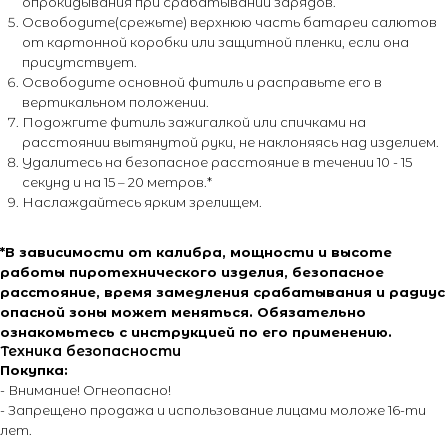
опрокидывания при срабатывании зарядов.
Освободите(срежьте) верхнюю часть батареи салютов
от картонной коробки или защитной пленки, если она
присутствует.
Освободите основной фитиль и расправьте его в
вертикальном положении.
Подожгите фитиль зажигалкой или спичками на
расстоянии вытянутой руки, не наклоняясь над изделием.
Удалитесь на безопасное расстояние в течении 10 - 15
+7 (495) 795-50-50
секунд и на 15 – 20 метров.*
ежедневно с 10:00 до 20:00
Наслаждайтесь ярким зрелищем.
Адрес офиса:
*В зависимости от калибра, мощности и высоте
работы пиротехнического изделия, безопасное
г. Москва, ул. Тимирязевская, д. 2/3
расстояние, время замедления срабатывания и радиус
опасной зоны может меняться. Обязательно
ознакомьтесь с инструкцией по его применению.
Техника безопасности
Покупка:
- Внимание! Огнеопасно!
- Запрещено продажа и использование лицами моложе 16-ти
О магазине
Покупателям
лет.