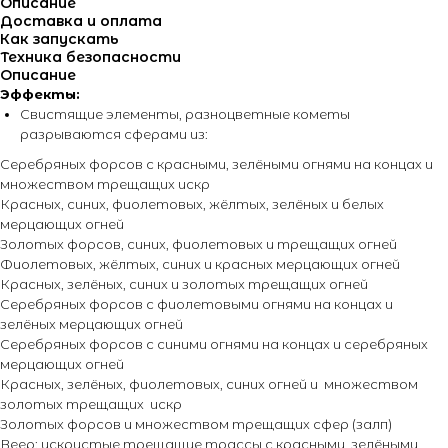
Описание
Доставка и оплата
Как запускать
Техника безопасности
Описание
Эффекты:
Свистящие элементы, разноцветные кометы
разрываются сферами из:
Серебряных форсов с красными, зелёными огнями на концах и
множеством трещащих искр
Красных, синих, фиолетовых, жёлтых, зелёных и белых
мерцающих огней
Золотых форсов, синих, фиолетовых и трещащих огней
Фиолетовых, жёлтых, синих и красных мерцающих огней
Красных, зелёных, синих и золотых трещащих огней
Серебряных форсов с фиолетовыми огнями на концах и
зелёных мерцающих огней
Серебряных форсов с синими огнями на концах и серебряных
мерцающих огней
Красных, зелёных, фиолетовых, синих огней и множеством
золотых трещащих искр
Золотых форсов и множеством трещащих сфер (залп)
Веер: искристые трещащие трассы с красными, зелёными,