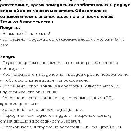
расстояние, время замедления срабатывания и радиус
опасной зоны может меняться. Обязательно
Адрес офиса:
ознакомьтесь с инструкцией по его применению.
Техника безопасности
г. Москва, ул. Тимирязевская, д. 2/3
Покупка:
- Внимание! Огнеопасно!
- Запрещено продажа и использование лицами моложе 16-ти
лет.
Запуск:
- Перед запуском ознакомиться с инструкцией и строго
О магазине
Покупателям
соблюдать.
О компании
Каталог
- Крепко закрепить изделие на твердой и ровно поверхности,
чтобы исключить вариант опрокидывания.
Контакты
Каталог эффектов
- Запрещено использование в состоянии алкогольного или
Поставщики
Оплата и доставка
наркотического опьянения.
Новости
Возврат и обмен
- Запрещено использование под навесами, линиями ЭП,
Виды салютов
кронами деревьев.
- Запрещено наклоняться над изделием.
Оставить отзыв
- Перед тем как поджигать удалить верхнюю крышку,
Энциклопедия от А до Я
отвечающую за сохранность изделия.
- Поджог изделия строго на расстоянии вытянутой руки.