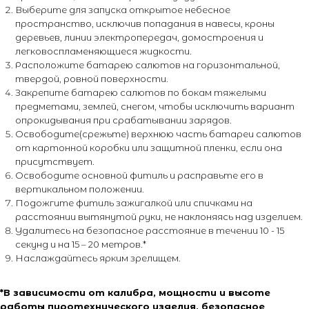
Выберите для запуска открытое небесное
пространство, исключив попадания в навесы, кроны
деревьев, линии электропередач, домостроения и
легковоспламеняющиеся жидкости.
Расположите батарею салютов на горизонтальной,
твердой, ровной поверхности.
Закрепите батарею салютов по бокам тяжелыми
предметами, землей, снегом, чтобы исключить вариант
опрокидывания при срабатывании зарядов.
Освободите(срежьте) верхнюю часть батареи салютов
от картонной коробки или защитной пленки, если она
присутствует.
Освободите основной фитиль и расправьте его в
вертикальном положении.
Подожгите фитиль зажигалкой или спичками на
расстоянии вытянутой руки, не наклоняясь над изделием.
Удалитесь на безопасное расстояние в течении 10 - 15
секунд и на 15 – 20 метров.*
Наслаждайтесь ярким зрелищем.
+7 (495) 795-50-50
*В зависимости от калибра, мощности и высоте
работы пиротехнического изделия, безопасное
ежедневно с 10:00 до 20:00