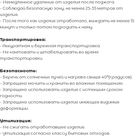
- Немедленное удаление от изделия после поджога.
- Соблюдай безопасную зону, не менее 25-35 метров от
© 2014 - 2026 PIROMANIAC.COM | Интернет-магазин
пиротехники. Продажа пиротехнической продукции осуществляется
изделия.
только лицам достигшим 16 лет! Обращаем Ваше внимание на то,
- После того как изделие отработало, выждать не менее 15
что вся информация, размещенная на настоящем интернет-сайте,
минут и только потом подходить к нему.
носит исключительно информационный характер и ни при каких
условиях не являются публичной офертой, определяемой
положениями Статьи 437 Гражданского кодекса Российской
Транспортировка:
Федерации. Для получения точной информации о стоимости
- Аккуратная и бережная транспортировка.
товаров и услуг, пожалуйста, обращайтесь к менеджерам
компании. Подробнее на отдельной
странице.
- Не кантовать и штабелировать во время
транспортировки.
Безопасность:
- Беречь от солнечных лучей и нагрева свыше 40*(градусов).
- Запрещено мочить и хранить во влажных помещениях.
- Запрещено использовать изделие с истекшим сроком
годности.
- Запрещено использовать изделие имеющее видимые
деформации.
Утилизация:
- Не сжигать отработавшее изделие.
- Утилизация согласно классу бытовых отходов.