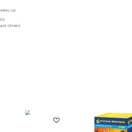
ами из:
ей
их огней