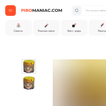
Что хотите найти?
Салюты
Римские свечи
Фест. шары
Ракеты