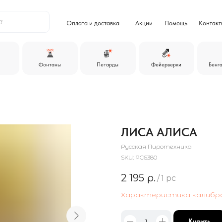
+7
Оплата и доставка
Акции
Помощь
Контакты
ежедневно
Фонтаны
Петарды
Фейерверки
Бенгальские огни
ЛИСА АЛИСА
Русская Пиротехника
SKU:
РС6380
2 195
р.
/
1 pc
Характеристика калибр
Купить