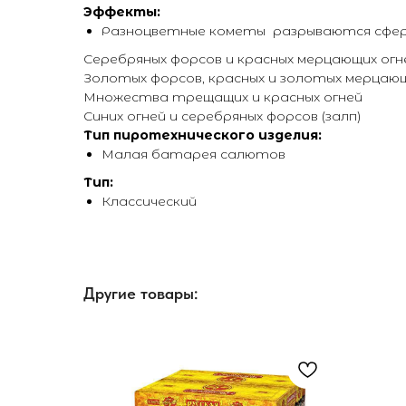
Эффекты:
Разноцветные кометы разрываются сфер
Серебряных форсов и красных мерцающих огн
Золотых форсов, красных и золотых мерцающ
Множества трещащих и красных огней
Синих огней и серебряных форсов (залп)
Тип пиротехнического изделия:
Малая батарея салютов
Тип:
Классический
Другие товары: