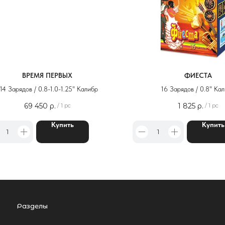
ВРЕМЯ ПЕРВЫХ
ФИЕСТА
14 Зарядов / 0.8-1.0-1.25" Калибр
16 Зарядов / 0.8" Ка
69 450
р.
1 825
р.
/
1 pc
/
1 pc
зделы
Купить
Купить
люты
ские свечи
стивальные шары
еты
нтаны
тарды
йерверки
гальские огни