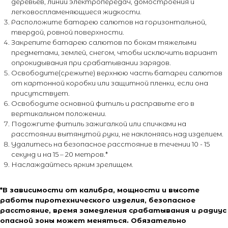
деревьев, линии электропередач, домостроения и
легковоспламеняющиеся жидкости.
Расположите батарею салютов на горизонтальной,
твердой, ровной поверхности.
Закрепите батарею салютов по бокам тяжелыми
предметами, землей, снегом, чтобы исключить вариант
опрокидывания при срабатывании зарядов.
Освободите(срежьте) верхнюю часть батареи салютов
от картонной коробки или защитной пленки, если она
присутствует.
Освободите основной фитиль и расправьте его в
вертикальном положении.
Подожгите фитиль зажигалкой или спичками на
расстоянии вытянутой руки, не наклоняясь над изделием.
Удалитесь на безопасное расстояние в течении 10 - 15
секунд и на 15 – 20 метров.*
Наслаждайтесь ярким зрелищем.
*В зависимости от калибра, мощности и высоте
+7 (495) 795-50-50
работы пиротехнического изделия, безопасное
ежедневно с 10:00 до 20:00
расстояние, время замедления срабатывания и радиус
опасной зоны может меняться. Обязательно