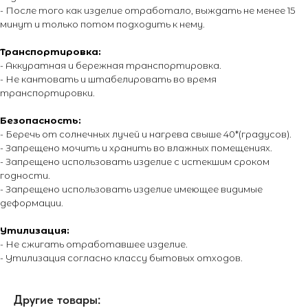
пиротехники. Продажа пиротехнической продукции осуществляется
- После того как изделие отработало, выждать не менее 15
только лицам достигшим 16 лет! Обращаем Ваше внимание на то,
минут и только потом подходить к нему.
что вся информация, размещенная на настоящем интернет-сайте,
носит исключительно информационный характер и ни при каких
условиях не являются публичной офертой, определяемой
Транспортировка:
положениями Статьи 437 Гражданского кодекса Российской
- Аккуратная и бережная транспортировка.
Федерации. Для получения точной информации о стоимости
товаров и услуг, пожалуйста, обращайтесь к менеджерам
- Не кантовать и штабелировать во время
компании. Подробнее на отдельной
странице.
транспортировки.
Безопасность:
- Беречь от солнечных лучей и нагрева свыше 40*(градусов).
- Запрещено мочить и хранить во влажных помещениях.
- Запрещено использовать изделие с истекшим сроком
годности.
- Запрещено использовать изделие имеющее видимые
деформации.
Утилизация:
- Не сжигать отработавшее изделие.
- Утилизация согласно классу бытовых отходов.
Другие товары: