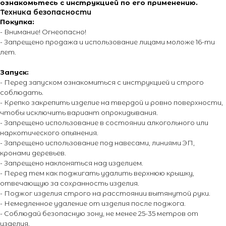
ознакомьтесь с инструкцией по его применению.
Адрес офиса:
Техника безопасности
Покупка:
г. Москва, ул. Тимирязевская, д. 2/3
- Внимание! Огнеопасно!
- Запрещено продажа и использование лицами моложе 16-ти
лет.
Запуск:
- Перед запуском ознакомиться с инструкцией и строго
соблюдать.
О магазине
Покупателям
- Крепко закрепить изделие на твердой и ровно поверхности,
О компании
Каталог
чтобы исключить вариант опрокидывания.
Контакты
Каталог эффектов
- Запрещено использование в состоянии алкогольного или
наркотического опьянения.
Поставщики
Оплата и доставка
- Запрещено использование под навесами, линиями ЭП,
Новости
Возврат и обмен
кронами деревьев.
Виды салютов
- Запрещено наклоняться над изделием.
Оставить отзыв
- Перед тем как поджигать удалить верхнюю крышку,
отвечающую за сохранность изделия.
Энциклопедия от А до Я
- Поджог изделия строго на расстоянии вытянутой руки.
- Немедленное удаление от изделия после поджога.
- Соблюдай безопасную зону, не менее 25-35 метров от
© 2014 - 2026 PIROMANIAC.COM | Интернет-магазин
изделия.