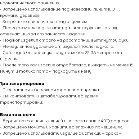
© 2014 - 2026 PIROMANIAC.COM | Интернет-магазин
наркотического опьянения.
пиротехники. Продажа пиротехнической продукции осуществляется
- Запрещено использование под навесами, линиями ЭП,
только лицам достигшим 16 лет! Обращаем Ваше внимание на то,
что вся информация, размещенная на настоящем интернет-сайте,
кронами деревьев.
носит исключительно информационный характер и ни при каких
- Запрещено наклоняться над изделием.
условиях не являются публичной офертой, определяемой
- Перед тем как поджигать удалить верхнюю крышку,
положениями Статьи 437 Гражданского кодекса Российской
Федерации. Для получения точной информации о стоимости
отвечающую за сохранность изделия.
товаров и услуг, пожалуйста, обращайтесь к менеджерам
- Поджог изделия строго на расстоянии вытянутой руки.
компании. Подробнее на отдельной
странице.
- Немедленное удаление от изделия после поджога.
- Соблюдай безопасную зону, не менее 25-35 метров от
изделия.
- После того как изделие отработало, выждать не менее 15
минут и только потом подходить к нему.
Транспортировка:
- Аккуратная и бережная транспортировка.
- Не кантовать и штабелировать во время
транспортировки.
Безопасность:
- Беречь от солнечных лучей и нагрева свыше 40*(градусов).
- Запрещено мочить и хранить во влажных помещениях.
- Запрещено использовать изделие с истекшим сроком