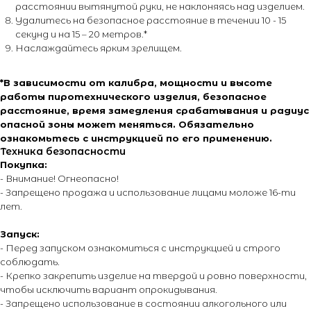
расстоянии вытянутой руки, не наклоняясь над изделием.
Адрес офиса:
Удалитесь на безопасное расстояние в течении 10 - 15
секунд и на 15 – 20 метров.*
г. Москва, ул. Тимирязевская, д. 2/3
Наслаждайтесь ярким зрелищем.
*В зависимости от калибра, мощности и высоте
работы пиротехнического изделия, безопасное
расстояние, время замедления срабатывания и радиус
опасной зоны может меняться. Обязательно
О магазине
Покупателям
ознакомьтесь с инструкцией по его применению.
Техника безопасности
О компании
Каталог
Покупка:
Контакты
Каталог эффектов
- Внимание! Огнеопасно!
Поставщики
Оплата и доставка
- Запрещено продажа и использование лицами моложе 16-ти
лет.
Новости
Возврат и обмен
Виды салютов
Запуск:
Оставить отзыв
- Перед запуском ознакомиться с инструкцией и строго
Энциклопедия от А до Я
соблюдать.
- Крепко закрепить изделие на твердой и ровно поверхности,
чтобы исключить вариант опрокидывания.
- Запрещено использование в состоянии алкогольного или