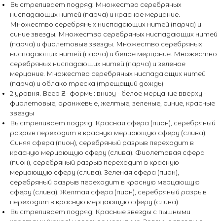
Выстреливает подряд: Множество серебряных
ниспадающих нитей (парча) и красное мерцание.
Множество серебряных ниспадающих нитей (парча) и
синие звезды. Множество серебряных ниспадающих нитей
(парча) и фиолетовые звезды. Множество серебряных
ниспадающих нитей (парча) и белое мерцание. Множество
серебряных ниспадающих нитей (парча) и зеленое
мерцание. Множество серебряных ниспадающих нитей
(парча) и облако треска (трещащий дождь)
2 уровня. Веер Z- формы: внизу - белое мерцание вверху -
фиолетовые, оранжевые, желтые, зеленые, синие, красные
звезды
Выстреливает подряд: Красная сфера (пион), серебряный
разрыв переходит в красную мерцающую сферу (слива).
Синяя сфера (пион), серебряный разрыв переходит в
красную мерцающую сферу (слива). Фиолетовая сфера
(пион), серебряный разрыв переходит в красную
мерцающую сферу (слива). Зеленая сфера (пион),
серебряный разрыв переходит в красную мерцающую
сферу (слива). Желтая сфера (пион), серебряный разрыв
переходит в красную мерцающую сферу (слива)
Выстреливает подряд: Красные звезды с пышными