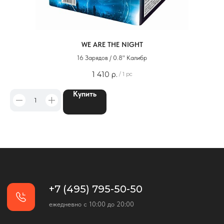
WE ARE THE NIGHT
16 Зарядов / 0.8" Калибр
1 410
р.
/
1 pc
Купить