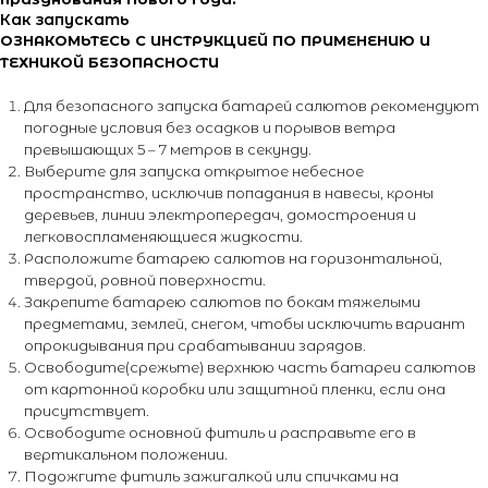
Как запускать
ОЗНАКОМЬТЕСЬ С ИНСТРУКЦИЕЙ ПО ПРИМЕНЕНИЮ И
ТЕХНИКОЙ БЕЗОПАСНОСТИ
Для безопасного запуска батарей салютов рекомендуют
погодные условия без осадков и порывов ветра
превышающих 5 – 7 метров в секунду.
Выберите для запуска открытое небесное
пространство, исключив попадания в навесы, кроны
деревьев, линии электропередач, домостроения и
легковоспламеняющиеся жидкости.
Расположите батарею салютов на горизонтальной,
твердой, ровной поверхности.
Закрепите батарею салютов по бокам тяжелыми
предметами, землей, снегом, чтобы исключить вариант
опрокидывания при срабатывании зарядов.
Освободите(срежьте) верхнюю часть батареи салютов
от картонной коробки или защитной пленки, если она
присутствует.
+7 (495) 795-50-50
Освободите основной фитиль и расправьте его в
вертикальном положении.
ежедневно с 10:00 до 20:00
Подожгите фитиль зажигалкой или спичками на