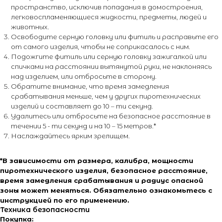
пространство, исключив попадания в домостроения,
легковоспламеняющиеся жидкости, предметы, людей и
животных.
Освободите серную головку или фитиль и расправьте его
от самого изделия, чтобы не соприкасалось с ним.
Подожгите фитиль или серную головку зажигалкой или
спичками на расстоянии вытянутой руки, не наклоняясь
над изделием, или отбросьте в сторону.
Обратите внимание, что время замедления
срабатывания меньше, чем у других пиротехнических
изделий и составляет до 10 – ти секунд.
Удалитесь или отбросьте на безопасное расстояние в
течении 5 - ти секунд и на 10 – 15 метров.*
Наслаждайтесь ярким зрелищем.
*В зависимости от размера, калибра, мощности
пиротехнического изделия, безопасное расстояние,
время замедления срабатывания и радиус опасной
зоны может меняться. Обязательно ознакомьтесь с
инструкцией по его применению.
Техника безопасности
Покупка: