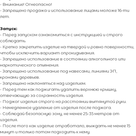
- Внимание! Огнеопасно!
+7 (495) 795-50-50
- Запрещено продажа и использование лицами моложе 16-ти
лет.
ежедневно с 10:00 до 20:00
Запуск:
Адрес офиса:
- Перед запуском ознакомиться с инструкцией и строго
соблюдать.
г. Москва, ул. Тимирязевская, д. 2/3
- Крепко закрепить изделие на твердой и ровно поверхности,
чтобы исключить вариант опрокидывания.
- Запрещено использование в состоянии алкогольного или
наркотического опьянения.
- Запрещено использование под навесами, линиями ЭП,
кронами деревьев.
- Запрещено наклоняться над изделием.
О магазине
Покупателям
- Перед тем как поджигать удалить верхнюю крышку,
О компании
Каталог
отвечающую за сохранность изделия.
Контакты
Каталог эффектов
- Поджог изделия строго на расстоянии вытянутой руки.
- Немедленное удаление от изделия после поджога.
Поставщики
Оплата и доставка
- Соблюдай безопасную зону, не менее 25-35 метров от
Новости
Возврат и обмен
изделия.
Виды салютов
- После того как изделие отработало, выждать не менее 15
Оставить отзыв
минут и только потом подходить к нему.