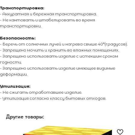
Энциклопедия от А до Я
Транспортировка:
- Аккуратная и бережная транспортировка.
- Не кантовать и штабелировать во время
© 2014 - 2026 PIROMANIAC.COM | Интернет-магазин
транспортировки.
пиротехники. Продажа пиротехнической продукции осуществляется
только лицам достигшим 16 лет! Обращаем Ваше внимание на то,
Безопасность:
что вся информация, размещенная на настоящем интернет-сайте,
носит исключительно информационный характер и ни при каких
- Беречь от солнечных лучей и нагрева свыше 40*(градусов).
условиях не являются публичной офертой, определяемой
- Запрещено мочить и хранить во влажных помещениях.
положениями Статьи 437 Гражданского кодекса Российской
- Запрещено использовать изделие с истекшим сроком
Федерации. Для получения точной информации о стоимости
товаров и услуг, пожалуйста, обращайтесь к менеджерам
годности.
компании. Подробнее на отдельной
странице.
- Запрещено использовать изделие имеющее видимые
деформации.
Утилизация:
- Не сжигать отработавшее изделие.
- Утилизация согласно классу бытовых отходов.
Другие товары: