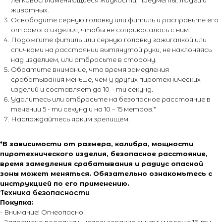
легковоспламеняющиеся жидкости, предметы, людей и
животных.
Освободите серную головку или фитиль и расправьте его
от самого изделия, чтобы не соприкасалось с ним.
Подожгите фитиль или серную головку зажигалкой или
спичками на расстоянии вытянутой руки, не наклоняясь
+7 (495) 795-50-50
над изделием, или отбросьте в сторону.
ежедневно с 10:00 до 20:00
Обратите внимание, что время замедления
срабатывания меньше, чем у других пиротехнических
изделий и составляет до 10 – ти секунд.
Адрес офиса:
Удалитесь или отбросьте на безопасное расстояние в
течении 5 - ти секунд и на 10 – 15 метров.*
г. Москва, ул. Тимирязевская, д. 2/3
Наслаждайтесь ярким зрелищем.
*В зависимости от размера, калибра, мощности
пиротехнического изделия, безопасное расстояние,
время замедления срабатывания и радиус опасной
зоны может меняться. Обязательно ознакомьтесь с
О магазине
Покупателям
инструкцией по его применению.
Техника безопасности
О компании
Каталог
Покупка:
Контакты
Каталог эффектов
- Внимание! Огнеопасно!
Поставщики
Оплата и доставка