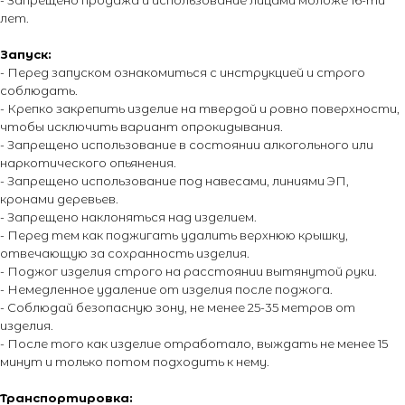
- Запрещено продажа и использование лицами моложе 16-ти
Новости
Возврат и обмен
лет.
Виды салютов
Запуск:
Оставить отзыв
- Перед запуском ознакомиться с инструкцией и строго
Энциклопедия от А до Я
соблюдать.
- Крепко закрепить изделие на твердой и ровно поверхности,
чтобы исключить вариант опрокидывания.
- Запрещено использование в состоянии алкогольного или
© 2014 - 2026 PIROMANIAC.COM | Интернет-магазин
наркотического опьянения.
пиротехники. Продажа пиротехнической продукции осуществляется
только лицам достигшим 16 лет! Обращаем Ваше внимание на то,
- Запрещено использование под навесами, линиями ЭП,
что вся информация, размещенная на настоящем интернет-сайте,
кронами деревьев.
носит исключительно информационный характер и ни при каких
- Запрещено наклоняться над изделием.
условиях не являются публичной офертой, определяемой
положениями Статьи 437 Гражданского кодекса Российской
- Перед тем как поджигать удалить верхнюю крышку,
Федерации. Для получения точной информации о стоимости
отвечающую за сохранность изделия.
товаров и услуг, пожалуйста, обращайтесь к менеджерам
- Поджог изделия строго на расстоянии вытянутой руки.
компании. Подробнее на отдельной
странице.
- Немедленное удаление от изделия после поджога.
- Соблюдай безопасную зону, не менее 25-35 метров от
изделия.
- После того как изделие отработало, выждать не менее 15
минут и только потом подходить к нему.
Транспортировка: