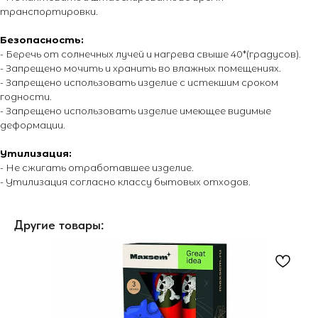
транспортировки.
© 2014 - 2026 PIROMANIAC.COM | Интернет-магазин
пиротехники. Продажа пиротехнической продукции осуществляется
Безопасность:
только лицам достигшим 16 лет! Обращаем Ваше внимание на то,
- Беречь от солнечных лучей и нагрева свыше 40*(градусов).
что вся информация, размещенная на настоящем интернет-сайте,
носит исключительно информационный характер и ни при каких
- Запрещено мочить и хранить во влажных помещениях.
условиях не являются публичной офертой, определяемой
- Запрещено использовать изделие с истекшим сроком
положениями Статьи 437 Гражданского кодекса Российской
годности.
Федерации. Для получения точной информации о стоимости
товаров и услуг, пожалуйста, обращайтесь к менеджерам
- Запрещено использовать изделие имеющее видимые
компании. Подробнее на отдельной
странице.
деформации.
Утилизация:
- Не сжигать отработавшее изделие.
- Утилизация согласно классу бытовых отходов.
Другие товары: