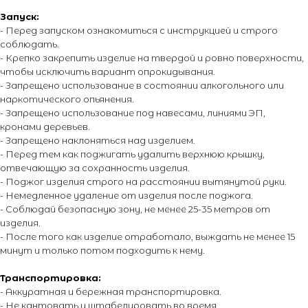
ежедневно с 10:00 до 20:00
Запуск:
- Перед запуском ознакомиться с инструкцией и строго
Адрес офиса:
соблюдать.
- Крепко закрепить изделие на твердой и ровно поверхности,
г. Москва, ул. Тимирязевская, д. 2/3
чтобы исключить вариант опрокидывания.
- Запрещено использование в состоянии алкогольного или
наркотического опьянения.
- Запрещено использование под навесами, линиями ЭП,
кронами деревьев.
- Запрещено наклоняться над изделием.
- Перед тем как поджигать удалить верхнюю крышку,
О магазине
Покупателям
отвечающую за сохранность изделия.
О компании
Каталог
- Поджог изделия строго на расстоянии вытянутой руки.
Контакты
Каталог эффектов
- Немедленное удаление от изделия после поджога.
- Соблюдай безопасную зону, не менее 25-35 метров от
Поставщики
Оплата и доставка
изделия.
Новости
Возврат и обмен
- После того как изделие отработало, выждать не менее 15
Виды салютов
минут и только потом подходить к нему.
Оставить отзыв
Транспортировка:
Энциклопедия от А до Я
- Аккуратная и бережная транспортировка.
- Не кантовать и штабелировать во время