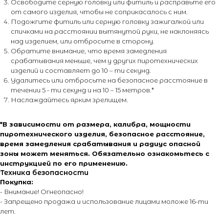
Освободите серную головку или фитиль и расправьте его
от самого изделия, чтобы не соприкасалось с ним.
Подожгите фитиль или серную головку зажигалкой или
спичками на расстоянии вытянутой руки, не наклоняясь
над изделием, или отбросьте в сторону.
Обратите внимание, что время замедления
срабатывания меньше, чем у других пиротехнических
изделий и составляет до 10 – ти секунд.
Удалитесь или отбросьте на безопасное расстояние в
течении 5 - ти секунд и на 10 – 15 метров.*
Наслаждайтесь ярким зрелищем.
*В зависимости от размера, калибра, мощности
пиротехнического изделия, безопасное расстояние,
время замедления срабатывания и радиус опасной
зоны может меняться. Обязательно ознакомьтесь с
инструкцией по его применению.
Техника безопасности
Покупка:
- Внимание! Огнеопасно!
- Запрещено продажа и использование лицами моложе 16-ти
+7 (495) 795-50-50
лет.